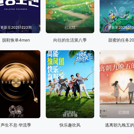
更新至20251223期
已完结
更新至202601
脱鞋恢单4men
向往的生活第八季
甜蜜的任务20
已完结
已完结
已完结
声生不息·华流季
快乐趣吹风
逃离朝九晚五