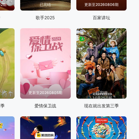
02期
已完结
更新至20260806期
榜
歌手2025
百家讲坛
更新至20260805期
已完结
五季
爱情保卫战
现在就出发第三季