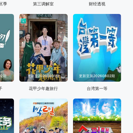
区季
第三调解室
财经透视
02期
更新至20260801期
更新至第20260802期
子
花甲少年趣旅行
台湾第一等