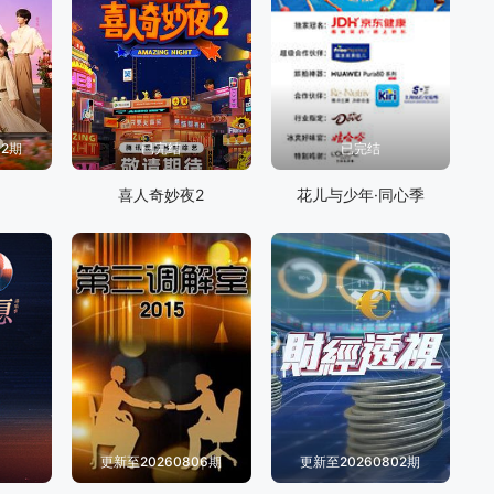
02期
已完结
已完结
喜人奇妙夜2
花儿与少年·同心季
更新至20260806期
更新至20260802期