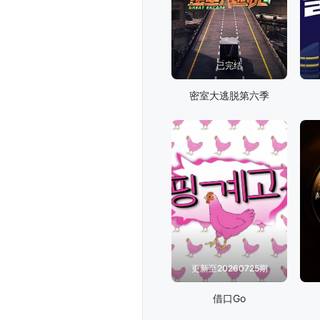
已完结
密室大逃脱第六季
更新至20260725期
借口Go