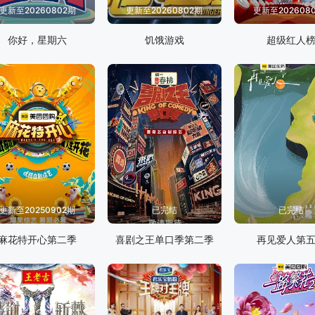
更新至20260802期
更新至20260802期
更新至202608
你好，星期六
饥饿游戏
超级红人
更新至20250902期
已完结
已完结
麻花特开心第二季
喜剧之王单口季第二季
再见爱人第