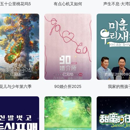
五十公里桃花坞5
有点心机又如何
声生不息·大湾
已完结
已完结
更新至202608
花儿与少年第六季
90婚介所2025
我家的熊孩