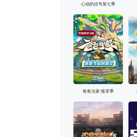
心动的信号第七季
已完结
爸爸当家·慢享季