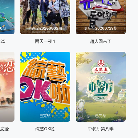
30期
更新至20260802期
更新至20260729期
25
两天一夜4
超人回来了
已完结
已完结
的恋爱
综艺OK啦
中餐厅第八季