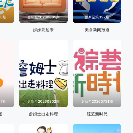
06期
更新至20260805期
更新至第397期
姊妹亮起来
美食新闻报道
07期
更新至20260802期
更新至20260731期
图
詹姆士出走料理
综艺新时代