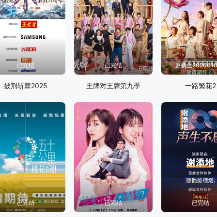
已完结
已完结
更新至202601
披荆斩棘2025
王牌对王牌第九季
一路繁花2
已完结
已完结
已完结