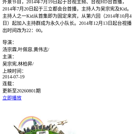
外景节目，2014年7月19日起于台视主频、台视HD台首播，
2014年7月20日起于三立都会台首播，主持人为吴宗宪及Kid。
主持人之一Kid从首集即为固定来宾，从第六回（2014年10月4
日）起加入主持群成为永久小队长。2014年12月13日起台视播
出时间改为22：00。
导演：
汤宗霖,叶佩容,黄伟志
/
主演：
吴宗宪,林柏昇
/
上映时间：
2014-07-19
连载：
更新至20260801期
立即播放