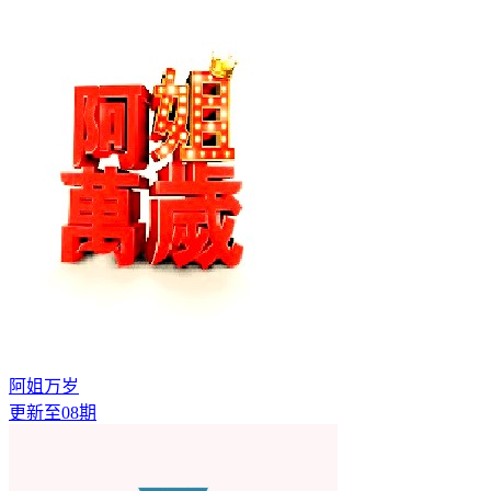
阿姐万岁
更新至08期