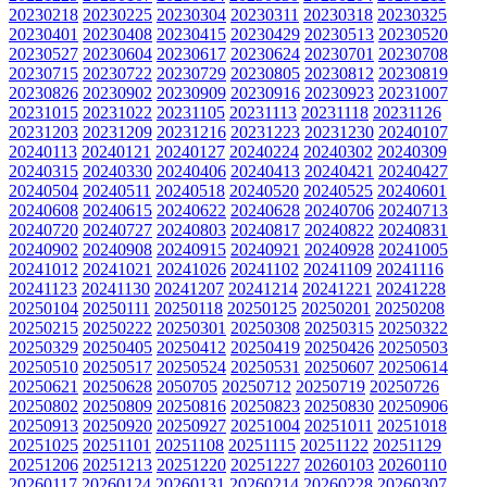
20230218
20230225
20230304
20230311
20230318
20230325
20230401
20230408
20230415
20230429
20230513
20230520
20230527
20230604
20230617
20230624
20230701
20230708
20230715
20230722
20230729
20230805
20230812
20230819
20230826
20230902
20230909
20230916
20230923
20231007
20231015
20231022
20231105
20231113
20231118
20231126
20231203
20231209
20231216
20231223
20231230
20240107
20240113
20240121
20240127
20240224
20240302
20240309
20240315
20240330
20240406
20240413
20240421
20240427
20240504
20240511
20240518
20240520
20240525
20240601
20240608
20240615
20240622
20240628
20240706
20240713
20240720
20240727
20240803
20240817
20240822
20240831
20240902
20240908
20240915
20240921
20240928
20241005
20241012
20241021
20241026
20241102
20241109
20241116
20241123
20241130
20241207
20241214
20241221
20241228
20250104
20250111
20250118
20250125
20250201
20250208
20250215
20250222
20250301
20250308
20250315
20250322
20250329
20250405
20250412
20250419
20250426
20250503
20250510
20250517
20250524
20250531
20250607
20250614
20250621
20250628
2050705
20250712
20250719
20250726
20250802
20250809
20250816
20250823
20250830
20250906
20250913
20250920
20250927
20251004
20251011
20251018
20251025
20251101
20251108
20251115
20251122
20251129
20251206
20251213
20251220
20251227
20260103
20260110
20260117
20260124
20260131
20260214
20260228
20260307