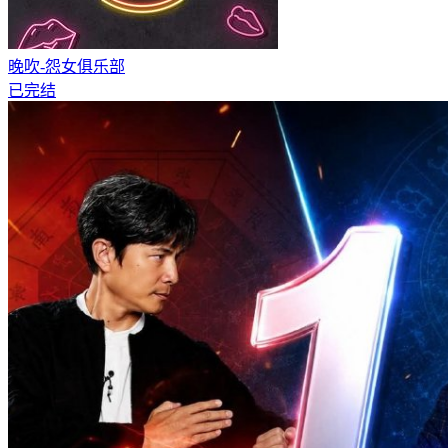
晚吹-怨女俱乐部
已完结