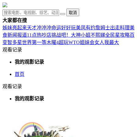
取消
大家都在搜
姊妹亮起来
天才冲冲冲
命运好好玩
美凤有约
詹姆士出走料理
美
食新闻报道
11点热吵店
挑战吧！大神
小姐不熙娣
全民星攻略
百
变智多星
世界第一等
木曜4超玩
WTO姐妹会
女人我最大
观看记录
我的观影记录
首页
观看记录
我的观影记录