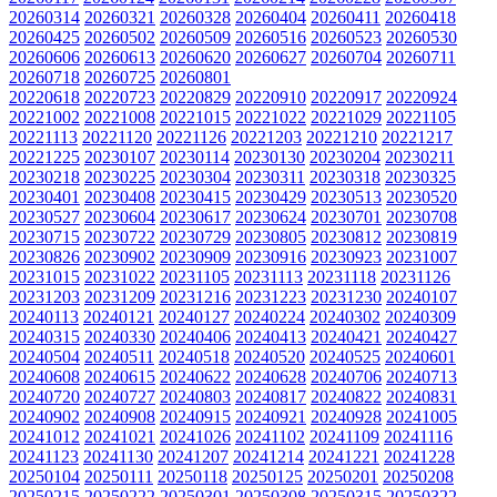
20260314
20260321
20260328
20260404
20260411
20260418
20260425
20260502
20260509
20260516
20260523
20260530
20260606
20260613
20260620
20260627
20260704
20260711
20260718
20260725
20260801
20220618
20220723
20220829
20220910
20220917
20220924
20221002
20221008
20221015
20221022
20221029
20221105
20221113
20221120
20221126
20221203
20221210
20221217
20221225
20230107
20230114
20230130
20230204
20230211
20230218
20230225
20230304
20230311
20230318
20230325
20230401
20230408
20230415
20230429
20230513
20230520
20230527
20230604
20230617
20230624
20230701
20230708
20230715
20230722
20230729
20230805
20230812
20230819
20230826
20230902
20230909
20230916
20230923
20231007
20231015
20231022
20231105
20231113
20231118
20231126
20231203
20231209
20231216
20231223
20231230
20240107
20240113
20240121
20240127
20240224
20240302
20240309
20240315
20240330
20240406
20240413
20240421
20240427
20240504
20240511
20240518
20240520
20240525
20240601
20240608
20240615
20240622
20240628
20240706
20240713
20240720
20240727
20240803
20240817
20240822
20240831
20240902
20240908
20240915
20240921
20240928
20241005
20241012
20241021
20241026
20241102
20241109
20241116
20241123
20241130
20241207
20241214
20241221
20241228
20250104
20250111
20250118
20250125
20250201
20250208
20250215
20250222
20250301
20250308
20250315
20250322