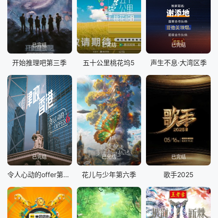
20241224
20241226
20241226
20241231
20250101
20250102
20250107
2025108
已完结
已完结
已完结
20250109
20250114
20250115
20250116
开始推理吧第三季
五十公里桃花坞5
声生不息·大湾区季
20250121
20250122
20250123
20250205
20250206
20250211
20250212
20250213
20250218
20250219
20250220
20250225
20250226
20250227
20250304
20250305
20250306
20250311
20250312
20250313
已完结
已完结
已完结
令人心动的offer第六季
花儿与少年第六季
歌手2025
20250318
20250319
20250320
20250325
20250326
20250327
20250401
20250402
20250403
20250408
20250409
20250410