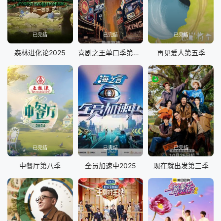
20240521
20240522
20240523
20240528
20240529
20240530
20240604
20240605
已完结
已完结
已完结
20240606
20240611
20240612
20240613
森林进化论2025
喜剧之王单口季第二季
再见爱人第五季
20240618
20240619
20240620
20240625
20240626
20240627
20240702
20240703
20240704
20240709
20240710
20240711
20240716
20240717
20240718
20240723
20240724
20240725
20240730
20240731
已完结
已完结
已完结
20240801
20240806
20240807
20240808
中餐厅第八季
全员加速中2025
现在就出发第三季
20240813
20240814
20240815
20240816
20240821
20240822
20240827
20240828