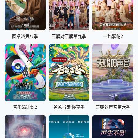
20240829
20240903
20240904
20240906
20240910
20240911
20240912
20240917
已完结
已完结
更新至20260102期
20240918
20240919
20240924
20240925
圆桌派第八季
王牌对王牌第九季
一路繁花2
20240926
20241001
20241002
20241003
20241008
20241009
20241015
20241016
20241017
20241022
20241023
20241024
20241029
20241030
20241031
20241105
20241106
20241107
20241112
20241113
已完结
已完结
已完结
20241114
20241119
20241120
20241121
音乐缘计划2
爸爸当家·慢享季
天赐的声音第六季
20241126
20241127
20241128
20241204
2024120
20241205
20241210
20241212
20241212
20241217
20241218
20241219