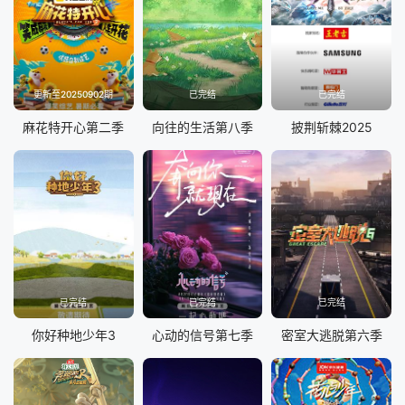
20250416
20250417
20250422
20250423
20250424
20250429
20250430
20250501
更新至20250902期
已完结
已完结
20250506
20250507
20250508
20250513
麻花特开心第二季
向往的生活第八季
披荆斩棘2025
20250514
20250515
20250520
20250521
20250522
20250527
20250528
20250529
20250603
20250604
20250605
20250610
20250611
20250612
20250617
20250618
20250619
20250624
20250625
20250701
已完结
已完结
已完结
20250702
20250708
20250709
20250710
你好种地少年3
心动的信号第七季
密室大逃脱第六季
20250715
20250716
20250717
20250722
20250723
20250724
20250729
20250730