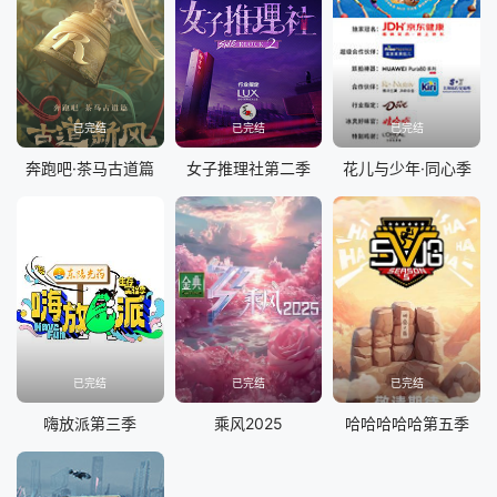
20250731
20250805
20250806
20250807
20250812
20250813
20250814
20250819
20250820
20250821
20250826
20250828
已完结
已完结
已完结
20250902
20250904
20250909
20250910
奔跑吧·茶马古道篇
女子推理社第二季
花儿与少年·同心季
20250911
20250916
20250917
20250918
20250923
20250924
20250925
20250930
20251001
20251002
20251007
20251008
20251009
20251014
20251015
20251016
20251021
20251022
20251023
20251028
已完结
已完结
已完结
嗨放派第三季
乘风2025
哈哈哈哈哈第五季
20251029
20251030
20251104
20251105
20251106
20251111
20251112
20251113