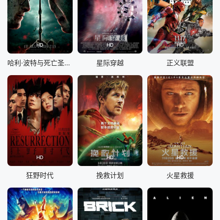
HD
HD
HD
哈利·波特与死亡圣器(下)
星际穿越
正义联盟
HD
HD
HD
狂野时代
挽救计划
火星救援