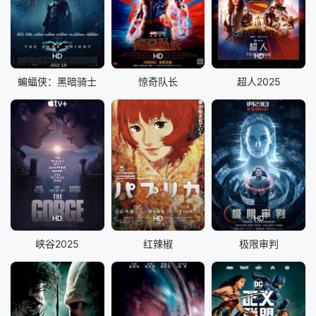
HD
HD
HD
蝙蝠侠：黑暗骑士
惊奇队长
超人2025
HD
HD
HD
峡谷2025
红辣椒
极限审判