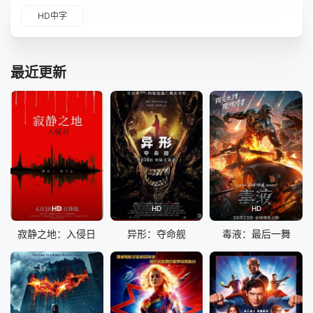
HD中字
最近更新
HD
HD
HD
寂静之地：入侵日
异形：夺命舰
毒液：最后一舞