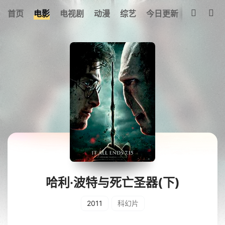
首页
电影
电视剧
动漫
综艺
今日更新
热榜
我的观影记录
暂无观看影片的记录
哈利·波特与死亡圣器(下)
2011
科幻片