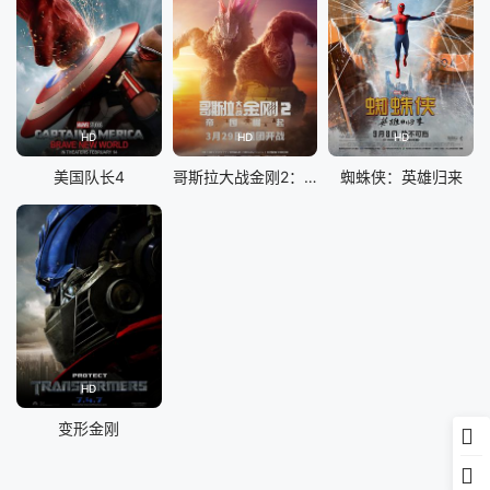
HD
HD
HD
美国队长4
哥斯拉大战金刚2：帝国崛起
蜘蛛侠：英雄归来
HD
变形金刚