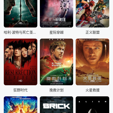
HD
HD
HD
哈利·波特与死亡圣器(下)
星际穿越
正义联盟
HD
HD
HD
狂野时代
挽救计划
火星救援