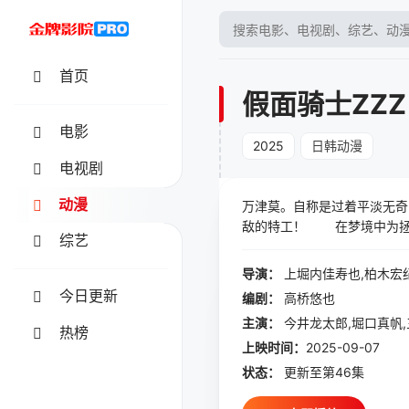
首页
假面骑士ZZ
电影
2025
日韩动漫
电视剧
动漫
万津莫。自称是过着平淡无奇的日常生活的普通好青年， 但
敌的特工！ 在梦境中为拯救被囚禁的女主角·宁梦而大显身手。 然而，企图将"噩梦"变为现实的怪人·梦魇出现在了
综艺
这样的梦境世界中！ 莫用梦中获得的腰带变身为假面骑士ZZZ！ Make your dream come true. Good luck！
导演：
上堀内佳寿也,柏木宏
今日更新
编剧：
高桥悠也
主演：
今井龙太郎,堀口真帆,
热榜
上映时间：
2025-09-07
状态：
更新至第46集