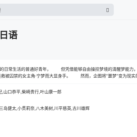
Z日语
凭借能够自由操控梦境的清醒梦能力，每当入睡就会成为无
必须阻止企图侵略现实的梦魇的入侵！ 被托付世界命运的莫，作为假面骑士ZZZ的梦境任务正
纪,山口恭平,柴崎贵行,叶山康一郎
三岛健太,小贯莉奈,八木美树,川平慈英,古川雄辉