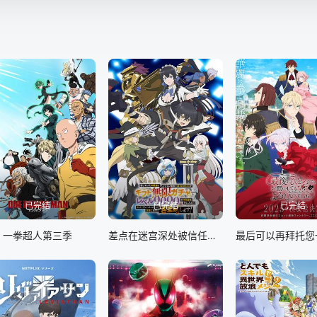
已完结
已完结
已完结
一拳超人第三季
差点在迷宫深处被信任的伙伴杀掉，但靠着天赐技能“无限扭蛋”获得等级9999的伙伴，我要向前队友和世界展开复仇&amp;“给他们好看！”