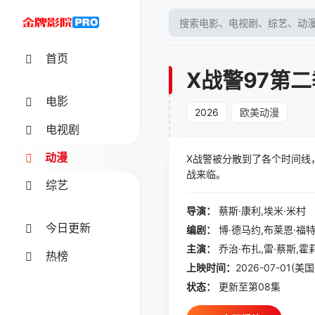
首页
X战警97第二
电影
2026
欧美动漫
电视剧
动漫
X战警被分散到了各个时间线
战来临。
综艺
导演：
蔡斯·康利,埃米·米村
今日更新
编剧：
博·德马约,布莱恩·福特·沙利
主演：
热榜
上映时间：
2026-07-01(美国
状态：
更新至第08集