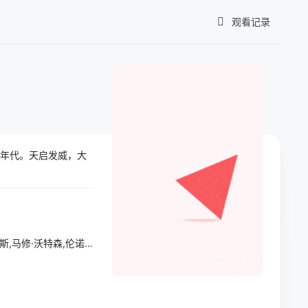
观看记录
我的观影记录
0年代。天启发威，大
暂无观看影片的记录
乔治·布扎,雷·蔡斯,霍莉·周,卡尔·J·杜德,詹妮弗·黑尔,JP·卡利亚赫,罗斯·马昆德,艾莉森·西莉-史密斯,马修·沃特森,伦诺·赞恩,迈克尔·约翰斯顿