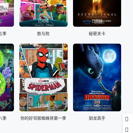
集
已完结
已完结
五季
胜与败
秘密关卡
已完结
HD
八季
你的好邻居蜘蛛侠第一季
驯龙高手