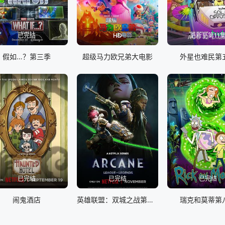
已完结
HD
更新至第11
假如…？第三季
超级马力欧兄弟大电影
外星也难民第
已完结
已完结
已完结
闹鬼酒店
英雄联盟：双城之战第二季英语
瑞克和莫蒂第