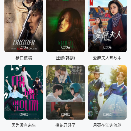
已完结
已完结
已完结
枪口彼端
螳螂(韩剧)
爱麻夫人热映中
已完结
已完结
已完结
因为没有来生
桃花开好了
月亮在江边流淌