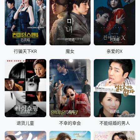
已完结
已完结
已完结
行骗天下KR
魔女
亲爱的X
已完结
已完结
已完结
退货儿童
不幸的幸会
不能结婚的男人