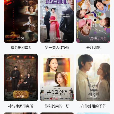
已完结
已完结
已完结
模范出租车3
第一夫人(韩剧)
去月球吧
已完结
已完结
已完结
神与律师事务所
你和其余的一切
在你灿烂的季节