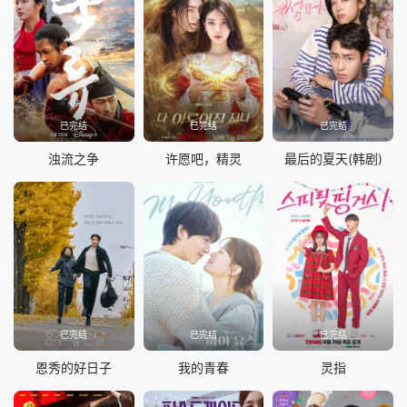
已完结
已完结
已完结
浊流之争
许愿吧，精灵
最后的夏天(韩剧)
已完结
已完结
已完结
恩秀的好日子
我的青春
灵指