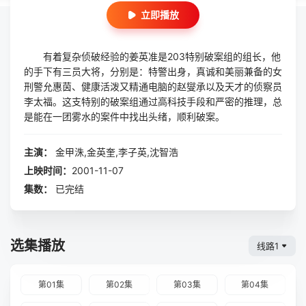
立即播放
有着复杂侦破经验的姜英准是203特别破案组的组长，他
的手下有三员大将，分别是：特警出身，真诚和美丽兼备的女
刑警允惠茵、健康活泼又精通电脑的赵燮承以及天才的侦察员
李太福。这支特别的破案组通过高科技手段和严密的推理，总
是能在一团雾水的案件中找出头绪，顺利破案。
主演：
金甲洙,金英奎,李子英,沈智浩
上映时间：
2001-11-07
集数：
已完结
选集播放
线路1
第01集
第02集
第03集
第04集