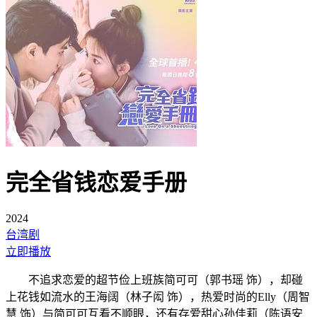
完全省钱恋爱手册
2024
台湾剧
立即播放
不追求恋爱的超节俭上班族简可可（郭书瑶 饰），却碰
上花钱如流水的王海阔（林子闳 饰），热爱时尚的Elly（周智
慧 饰）与简可可互看不顺眼，还有存爱甜心孙佳莉（陈语安