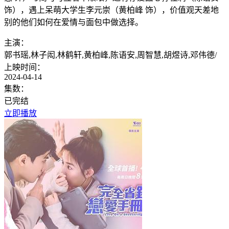
饰），遇上呆萌大学生李元崇（黄柏峰 饰），价值观天差地
别的他们如何在爱情与面包中做选择。
主演：
郭书瑶,林子闳,林鹤轩,黄柏峰,陈语安,周智慧,胡煜诗,邓伟德
/
上映时间：
2024-04-14
集数：
已完结
立即播放