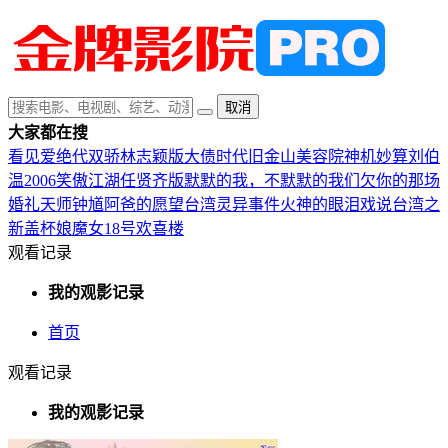
取消
大家都在搜
看见爱
绝代双骄林志颖版
大债时代
旧金山美容院
神机妙算刘伯
温2006
笑傲江湖任贤齐版
默默的我，不默默的我们
欠你的那场
婚礼
天师钟馗
阿爸的愿望
台湾灵异事件
火神的眼泪
戏说台湾之
新盖杯娘
魔女18号
欢喜楼
观看记录
我的观影记录
首页
观看记录
我的观影记录