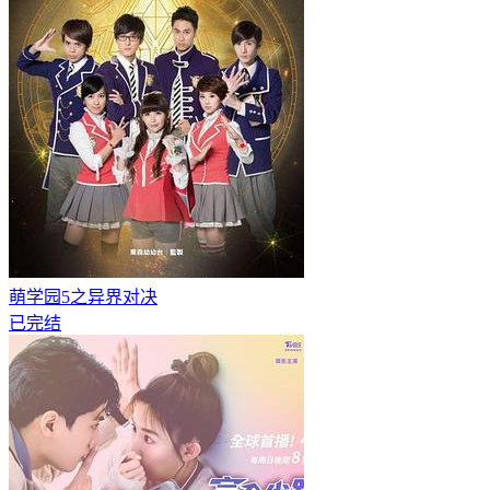
萌学园5之异界对决
已完结