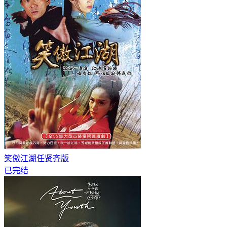
笑傲江湖任贤齐版
已完结