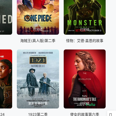
已完结
已完结
海贼王(真人版)第二季
怪物：艾德·盖恩的故事
更新至第07集
已完结
24
1923第二季
使女的故事第六季