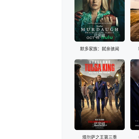
已完结
默多家族：弑亲骇闻
已完结
塔尔萨之王第三季