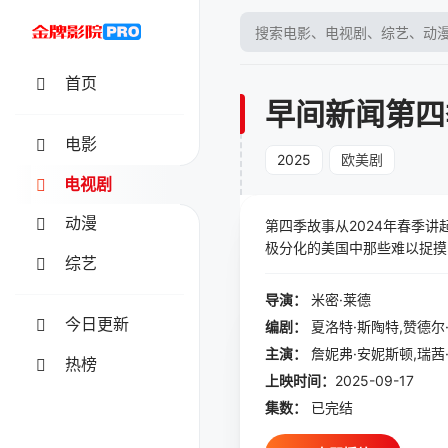
首页
早间新闻第四
电影
2025
欧美剧
电视剧
动漫
第四季故事从2024年春季讲
极分化的美国中那些难以捉摸
综艺
道什么才是真实的？
导演：
米密·莱德
今日更新
编剧：
主演：
热榜
上映时间：
2025-09-17
集数：
已完结