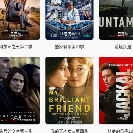
已完结
已完结
已完结
塔尔萨之王第二季
熊家餐馆第四季
荒境狂途
已完结
已完结
已完结
头号外交官第三季
我的天才女友第四季
豺狼的日子20