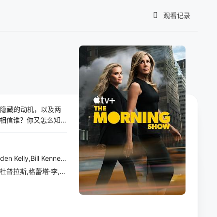
观看记录
我的观影记录
、隐藏的动机，以及两
暂无观看影片的记录
相信谁？你又怎么知
夏洛特·斯陶特,赞德尔·莱曼,米迦·施拉夫,Jiehae Park,Christiana Mbakwe Medina,Vanessa Baden Kelly,Bill Kennedy,Sharon H
詹妮弗·安妮斯顿,瑞茜·威瑟斯彭,比利·克鲁德普,凯伦·皮特曼,妮可·贝哈瑞,内斯特·卡博内尔,马克·杜普拉斯,格蕾塔·李,玛丽昂·歌迪亚,杰瑞米·艾恩斯,亚伦·皮埃尔,威廉·杰克森·哈珀,波伊德·霍布鲁克,乔恩·哈姆,Rachel Marsh,约翰·胡热那克